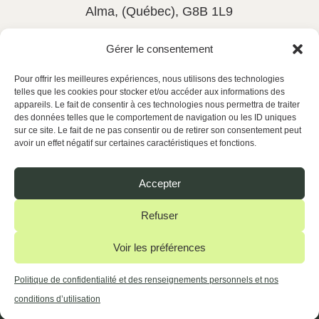
Alma, (Québec), G8B 1L9
581-533-6545
poste 114
Gérer le consentement
rh@actionsantelc.com
Pour offrir les meilleures expériences, nous utilisons des technologies
telles que les cookies pour stocker et/ou accéder aux informations des
appareils. Le fait de consentir à ces technologies nous permettra de traiter
des données telles que le comportement de navigation ou les ID uniques
Disponible 24 h / 7 jours
sur ce site. Le fait de ne pas consentir ou de retirer son consentement peut
avoir un effet négatif sur certaines caractéristiques et fonctions.
Offres d’emploi
Accepter
Nous joindre
Refuser
Voir les préférences
© Tous droits réservés - Action Santé LC
//
Politique de confidentialité et des renseignements personnels et nos
Conception Web :
Agence Polka/Arsenal
conditions d’utilisation