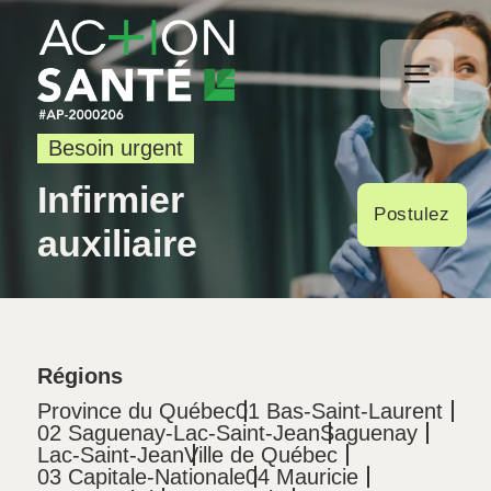
Besoin urgent
Infirmier
Postulez
auxiliaire
Régions
Province du Québec
01 Bas-Saint-Laurent
02 Saguenay-Lac-Saint-Jean
Saguenay
Lac-Saint-Jean
Ville de Québec
03 Capitale-Nationale
04 Mauricie