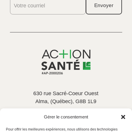
Votre courriel
Envoyer
630 rue Sacré-Coeur Ouest
Alma, (Québec), G8B 1L9
581-533-6545
poste 114
Gérer le consentement
rh@actionsantelc.com
Pour offrir les meilleures expériences, nous utilisons des technologies