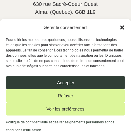
630 rue Sacré-Coeur Ouest
Alma, (Québec), G8B 1L9
581-533-6545
poste 114
Gérer le consentement
rh@actionsantelc.com
Pour offrir les meilleures expériences, nous utilisons des technologies
telles que les cookies pour stocker et/ou accéder aux informations des
appareils. Le fait de consentir à ces technologies nous permettra de traiter
des données telles que le comportement de navigation ou les ID uniques
Disponible 24 h / 7 jours
sur ce site. Le fait de ne pas consentir ou de retirer son consentement peut
avoir un effet négatif sur certaines caractéristiques et fonctions.
Offres d’emploi
Accepter
Nous joindre
Refuser
Voir les préférences
© Tous droits réservés - Action Santé LC
//
Politique de confidentialité et des renseignements personnels et nos
Conception Web :
Agence Polka/Arsenal
conditions d’utilisation