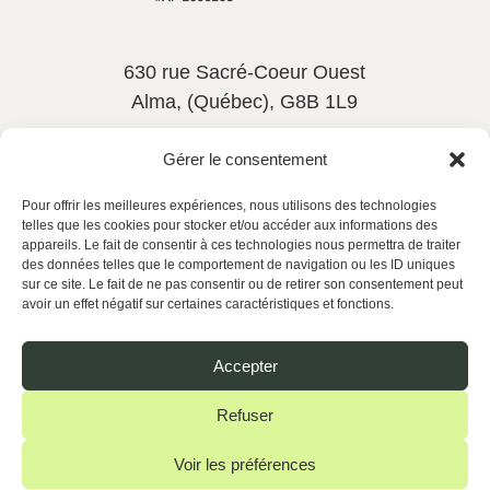
630 rue Sacré-Coeur Ouest
Alma, (Québec), G8B 1L9
581-533-6545
poste 114
Gérer le consentement
rh@actionsantelc.com
Pour offrir les meilleures expériences, nous utilisons des technologies
telles que les cookies pour stocker et/ou accéder aux informations des
appareils. Le fait de consentir à ces technologies nous permettra de traiter
des données telles que le comportement de navigation ou les ID uniques
Disponible 24 h / 7 jours
sur ce site. Le fait de ne pas consentir ou de retirer son consentement peut
avoir un effet négatif sur certaines caractéristiques et fonctions.
Offres d’emploi
Accepter
Nous joindre
Refuser
Voir les préférences